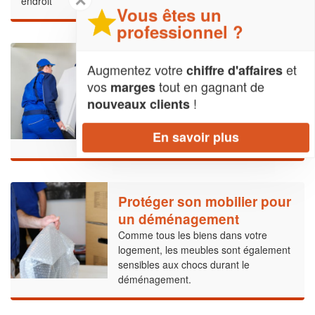
endroit
Vous êtes un
professionnel ?
Comment déplacer de
Augmentez votre
et
chiffre d'affaires
l’électroménager ?
vos
tout en gagnant de
marges
Vous allez bientôt changer de lieu
!
nouveaux clients
d'habitation ? Pensez à bien protéger
votre électroménager pour éviter la
En savoir plus
casse.
Protéger son mobilier pour
un déménagement
Comme tous les biens dans votre
logement, les meubles sont également
sensibles aux chocs durant le
déménagement.