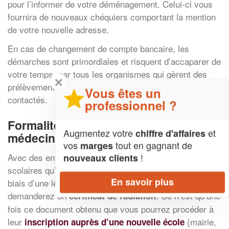
pour l’informer de votre déménagement. Celui-ci vous
fournira de nouveaux chéquiers comportant la mention
de votre nouvelle adresse.
En cas de changement de compte bancaire, les
démarches sont primordiales et risquent d’accaparer de
votre temps, car tous les organismes qui gèrent des
✕
prélèvements ou virements automatiques doivent être
Vous êtes un
contactés.
professionnel ?
Formalités concernant les écoles et le
Augmentez votre
et
chiffre d'affaires
médecin
vos
tout en gagnant de
marges
!
Avec des enfants scolarisés, les établissements
nouveaux clients
scolaires qu’ils fréquentent doivent être informés par le
En savoir plus
biais d’une lettre recommandée, dans laquelle vous leur
demanderez un
. Ce n’est qu’une
certificat de radiation
fois ce document obtenu que vous pourrez procéder à
leur
(mairie,
inscription auprès d’une nouvelle école