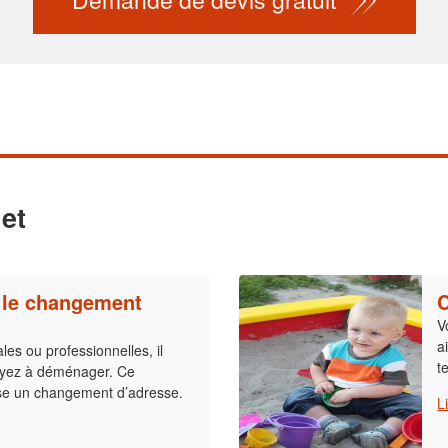
et
r le changement
C
V
a
les ou professionnelles, il
t
 ayez à déménager. Ce
 un changement d’adresse.
L