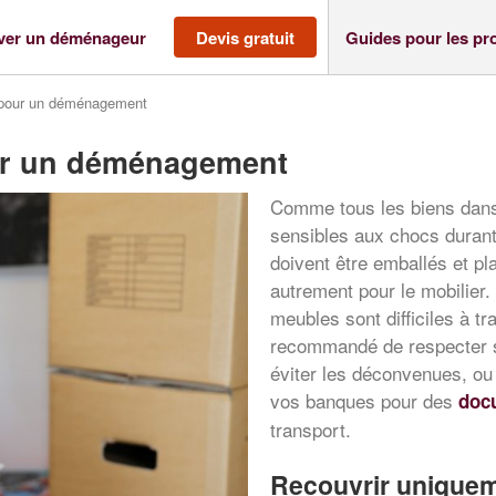
ver un déménageur
Devis gratuit
Guides pour les pr
r pour un déménagement
our un déménagement
Comme tous les biens dans
sensibles aux chocs durant
doivent être emballés et pl
autrement pour le mobilier. 
meubles sont difficiles à tr
recommandé de respecter s
éviter les déconvenues, ou
vos banques pour des
docu
transport.
Recouvrir uniquem