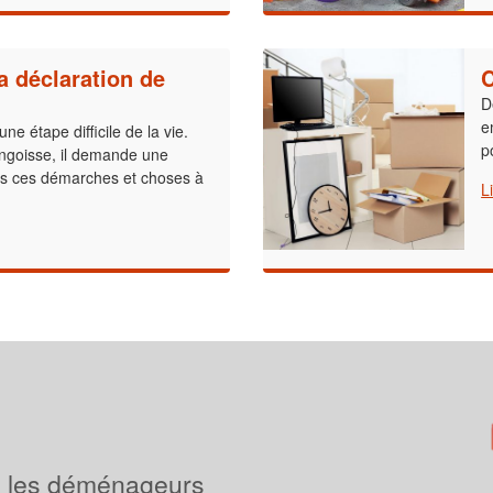
a déclaration de
D
e
 étape difficile de la vie.
p
angoisse, il demande une
es ces démarches et choses à
L
 les déménageurs