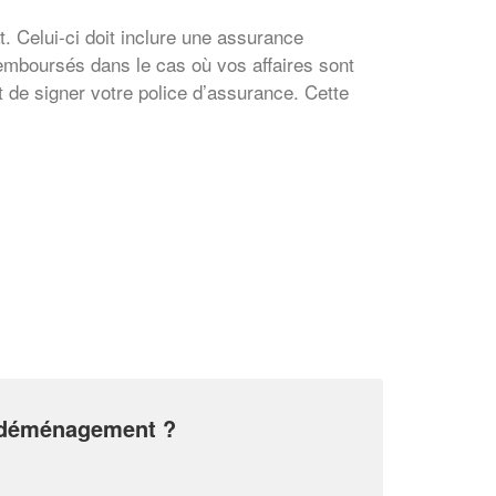
. Celui-ci doit inclure une assurance
emboursés dans le cas où vos affaires sont
de signer votre police d’assurance. Cette
✕
Vous êtes un
professionnel ?
Augmentez votre
et
chiffre d'affaires
vos
tout en gagnant de
marges
!
nouveaux clients
de déménagement ?
En savoir plus