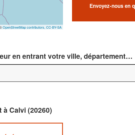
Envoyez-nous en qu
 ©
OpenStreetMap contributors,
CC-BY-SA
r en entrant votre ville, département… 
à Calvi (20260)