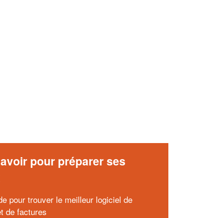
✕
Vous êtes un
professionnel ?
Augmentez votre
et
chiffre d'affaires
vos
tout en gagnant de
marges
!
nouveaux clients
En savoir plus
avoir pour préparer ses
x
e pour trouver le meilleur logiciel de
et de factures