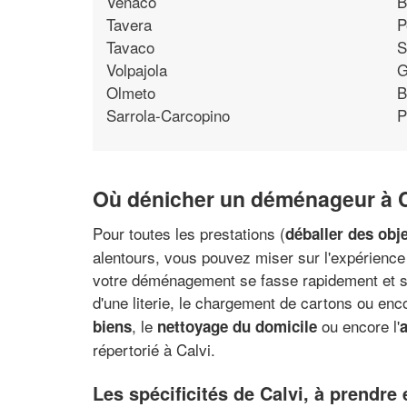
Venaco
B
Tavera
P
Tavaco
S
Volpajola
G
Olmeto
B
Sarrola-Carcopino
P
Où dénicher un déménageur à C
Pour toutes les prestations (
déballer des obj
alentours, vous pouvez miser sur l'expérience 
votre déménagement se fasse rapidement et sa
d'une literie, le chargement de cartons ou enc
, le
ou encore l'
biens
nettoyage du domicile
répertorié à Calvi.
Les spécificités de Calvi, à prendr