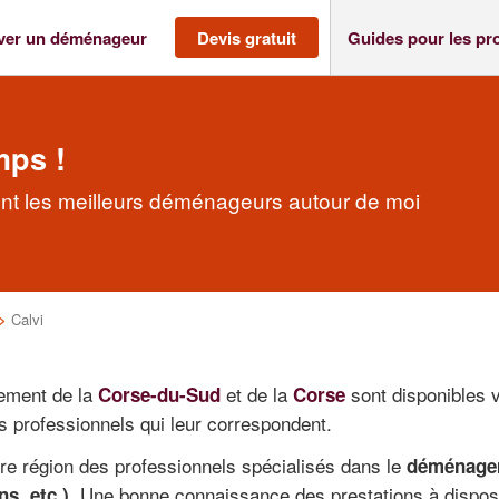
ver un déménageur
Devis gratuit
Guides pour les pr
mps !
nt les meilleurs déménageurs autour de moi
>
Calvi
ement de la
et de la
sont disponibles v
Corse-du-Sud
Corse
 professionnels qui leur correspondent.
re région des professionnels spécialisés dans le
déménagem
. Une bonne connaissance des prestations à disposi
ns, etc.)