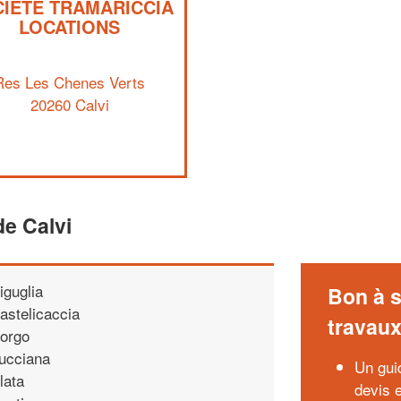
IÉTÉ TRAMARICCIA
LOCATIONS
Res Les Chenes Verts
20260 Calvi
e Calvi
iguglia
Bon à s
astelicaccia
travau
orgo
ucciana
Un guid
lata
devis 