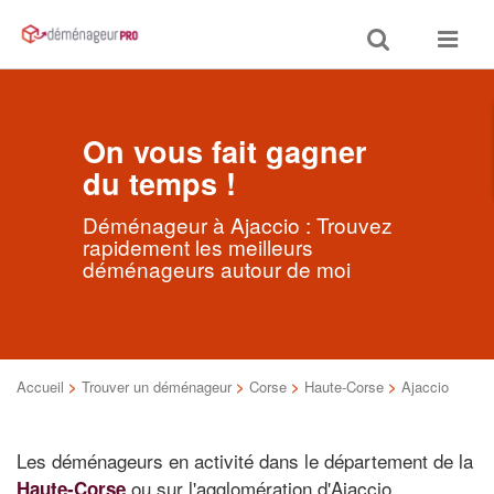
Toggle
Toggle
search
navigat
On vous fait gagner
du temps !
Déménageur à Ajaccio : Trouvez
rapidement les meilleurs
déménageurs autour de moi
Accueil
>
Trouver un déménageur
>
Corse
>
Haute-Corse
>
Ajaccio
Les déménageurs en activité dans le département de la
ou sur l'agglomération d'Ajaccio
Haute-Corse