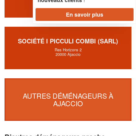
3 Boulevard Sampiero
20000 Ajaccio
En savoir plus
SOCIÉTÉ I PICCULI COMBI (SARL)
Res Horizons 2
20000 Ajaccio
AUTRES DÉMÉNAGEURS À
AJACCIO