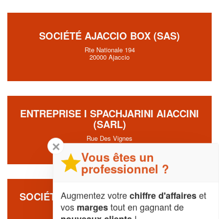
SOCIÉTÉ AJACCIO BOX (SAS)
Rte Nationale 194
20000 Ajaccio
ENTREPRISE I SPACHJARINI AIACCINI
(SARL)
Rue Des Vignes
✕
20000 Ajaccio
Vous êtes un
professionnel ?
Augmentez votre
et
chiffre d'affaires
SOCIÉTÉ AJACCIO DEMENAGEMENTS
DE PETRICONI (SARL)
vos
tout en gagnant de
marges
!
nouveaux clients