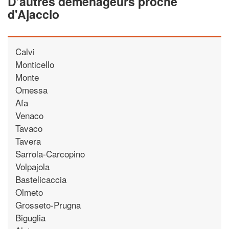
D’autres déménageurs proche
d'Ajaccio
Calvi
Monticello
Monte
Omessa
Afa
Venaco
Tavaco
Tavera
Sarrola-Carcopino
Volpajola
Bastelicaccia
Olmeto
Grosseto-Prugna
Biguglia