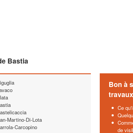
e Bastia
iguglia
Bon à s
avaco
travau
lata
astia
Ce qu'
astelicaccia
Quelqu
an-Martino-Di-Lota
Commen
arrola-Carcopino
de visi