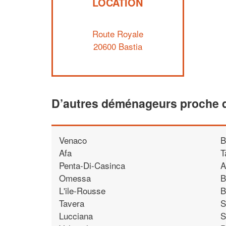
LOCATION
Route Royale
20600 Bastia
D’autres déménageurs proche d
Venaco
B
Afa
T
Penta-Di-Casinca
A
Omessa
B
L'ile-Rousse
B
Tavera
S
Lucciana
S