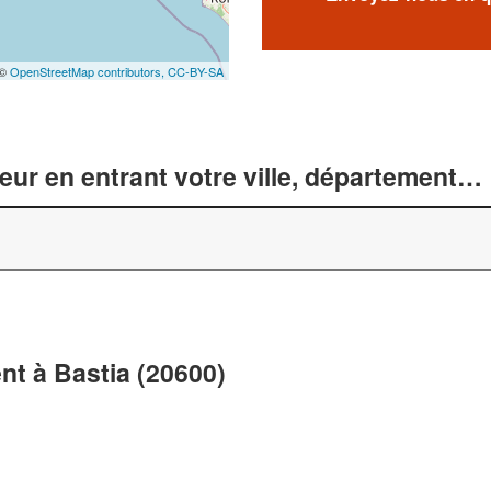
 ©
OpenStreetMap contributors,
CC-BY-SA
r en entrant votre ville, département… 
t à Bastia (20600)