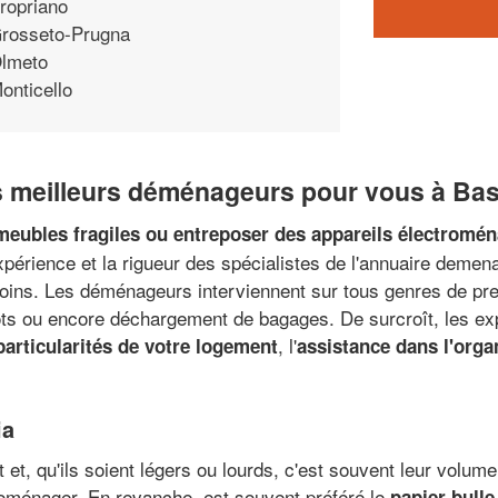
ropriano
rosseto-Prugna
lmeto
onticello
es meilleurs déménageurs pour vous à Bas
meubles fragiles ou entreposer des appareils électromé
périence et la rigueur des spécialistes de l'annuaire demena
ins. Les déménageurs interviennent sur tous genres de pre
ots ou encore déchargement de bagages. De surcroît, les e
, l'
articularités de votre logement
assistance dans l'orga
ia
 et, qu'ils soient légers ou lourds, c'est souvent leur volum
oménager. En revanche, est souvent préféré le
papier bulle