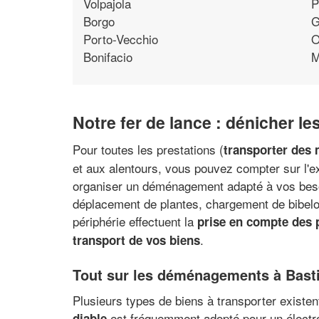
Volpajola
P
Borgo
G
Porto-Vecchio
O
Bonifacio
M
Notre fer de lance : dénicher l
Pour toutes les prestations (
transporter des 
et aux alentours, vous pouvez compter sur l'ex
organiser un déménagement adapté à vos beso
déplacement de plantes, chargement de bibel
périphérie effectuent la
prise en compte des p
.
transport de vos biens
Tout sur les déménagements à Bast
Plusieurs types de biens à transporter existent
est fréquemment adopté pour un électr
diable