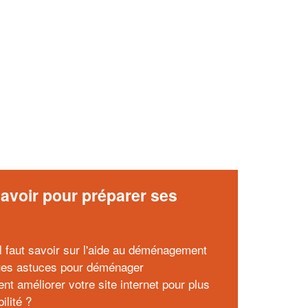
✕
Vous êtes un
professionnel ?
Augmentez votre
et
chiffre d'affaires
vos
tout en gagnant de
marges
!
nouveaux clients
En savoir plus
avoir pour préparer ses
x
il faut savoir sur l'aide au déménagement
es astuces pour déménager
t améliorer votre site internet pour plus
bilité ?