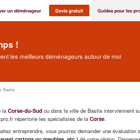
ver un déménageur
Devis gratuit
Guides pour les pr
mps !
ent les meilleurs déménageurs autour de moi
>
Bastia
e la
ou dans la ville de Bastia interviennent su
Corse-du-Sud
ro.fr répertorie les spécialistes de la
.
Corse
haitez entreprendre, vous pourrez demander une évaluation 
de votre région. Demenage
 aussi cartons ou meubles, etc.)