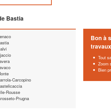
e Bastia
enaco
Bon à s
astia
travau
alvi
jaccio
Tout sa
avera
Zoom s
avaco
Bien p
onte
arrola-Carcopino
astelicaccia
'ile-Rousse
rosseto-Prugna