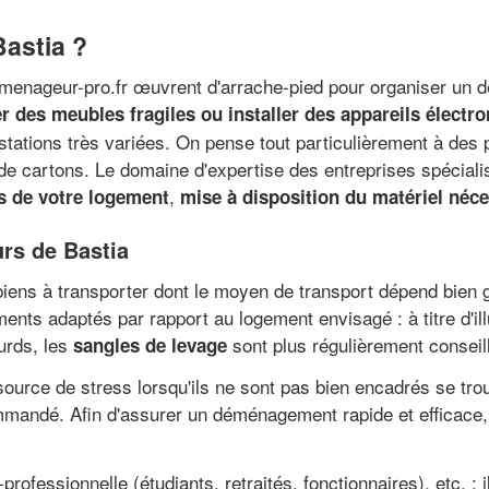
astia ?
emenageur-pro.fr œuvrent d'arrache-pied pour organiser un 
r des meubles fragiles ou installer des appareils électr
stations très variées. On pense tout particulièrement à des
de cartons. Le domaine d'expertise des entreprises spécial
,
és de votre logement
mise à disposition du matériel néce
rs de Bastia
e biens à transporter dont le moyen de transport dépend bien
ments adaptés par rapport au logement envisagé : à titre d'il
urds, les
sont plus régulièrement conseil
sangles de levage
source de stress lorsqu'ils ne sont pas bien encadrés se t
mmandé. Afin d'assurer un déménagement rapide et efficace,
rofessionnelle (étudiants, retraités, fonctionnaires), etc. : 