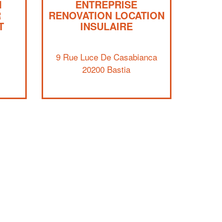
I
ENTREPRISE
R
RENOVATION LOCATION
T
INSULAIRE
9 Rue Luce De Casabianca
20200 Bastia
✕
Vous êtes un
professionnel ?
Augmentez votre
et
chiffre d'affaires
vos
tout en gagnant de
marges
!
nouveaux clients
En savoir plus