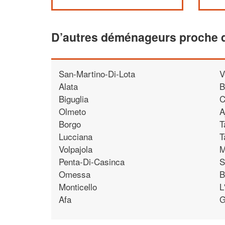
D’autres déménageurs proche d
San-Martino-Di-Lota
V
Alata
B
Biguglia
C
Olmeto
A
Borgo
T
Lucciana
T
Volpajola
M
Penta-Di-Casinca
S
Omessa
B
Monticello
L
Afa
G