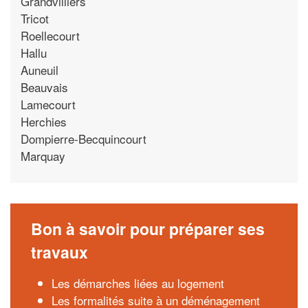
Grandvilliers
Tricot
Roellecourt
Hallu
Auneuil
Beauvais
Lamecourt
Herchies
Dompierre-Becquincourt
Marquay
Bon à savoir pour préparer ses
travaux
Les démarches liées au logement
Les formalités suite à un déménagement