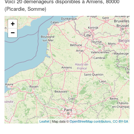
Voici 20 déménageurs disponibles à Amiens, 80000
(Picardie, Somme)
+
−
Leaflet
| Map data ©
OpenStreetMap contributors,
CC-BY-SA