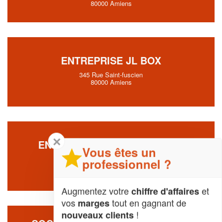
80000 Amiens
ENTREPRISE JL BOX
345 Rue Saint-fuscien
80000 Amiens
✕
ENTREPRISE BC LOC 80 (SAS)
Vous êtes un
Chemin De Vauvoix
professionnel ?
80080 Amiens
Augmentez votre
et
chiffre d'affaires
vos
tout en gagnant de
marges
!
nouveaux clients