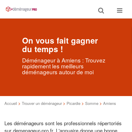
Toggle
Toggle
search
navigat
On vous fait gagner
du temps !
Déménageur à Amiens : Trouvez
rapidement les meilleurs
déménageurs autour de moi
Accueil
>
Trouver un déménageur
>
Picardie
>
Somme
>
Amiens
Les déménageurs sont les professionnels répertoriés
sur demenageur-pro.fr. L'annuaire donne une bonne