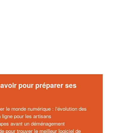
✕
Vous êtes un
professionnel ?
Augmentez votre
et
chiffre d'affaires
vos
tout en gagnant de
marges
!
nouveaux clients
En savoir plus
avoir pour préparer ses
x
er le monde numérique : l'évolution des
 ligne pour les artisans
apes avant un déménagement
e pour trouver le meilleur logiciel de