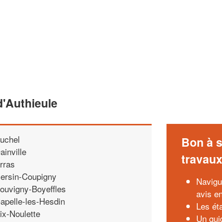
'Authieule
uchel
Bon à s
ainville
travau
rras
ersin-Coupigny
Navigu
ouvigny-Boyeffles
avis en
apelle-les-Hesdin
Les ét
ix-Noulette
Un guid