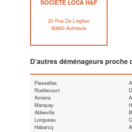
SOCIÉTÉ LOCA H&F
20 Rue De L'eglise
80600 Authieule
D’autres déménageurs proche d
Flesselles
A
Roellecourt
D
Amiens
A
Marquay
H
Abbeville
B
Longueau
C
Habarcq
A