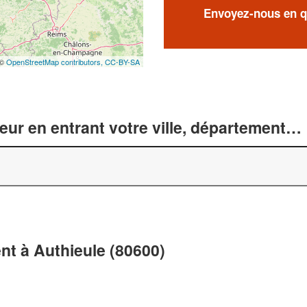
Envoyez-nous en qu
 ©
OpenStreetMap contributors,
CC-BY-SA
r en entrant votre ville, département… 
t à Authieule (80600)