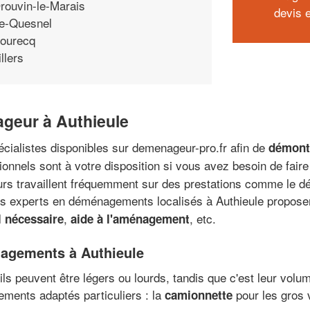
rouvin-le-Marais
devis 
e-Quesnel
ourecq
illers
ageur à Authieule
écialistes disponibles sur demenageur-pro.fr afin de
démonte
ionnels sont à votre disposition si vous avez besoin de fai
 travaillent fréquemment sur des prestations comme le déc
es experts en déménagements localisés à Authieule propose
,
, etc.
l nécessaire
aide à l'aménagement
nagements à Authieule
ils peuvent être légers ou lourds, tandis que c'est leur vol
ments adaptés particuliers : la
pour les gros 
camionnette