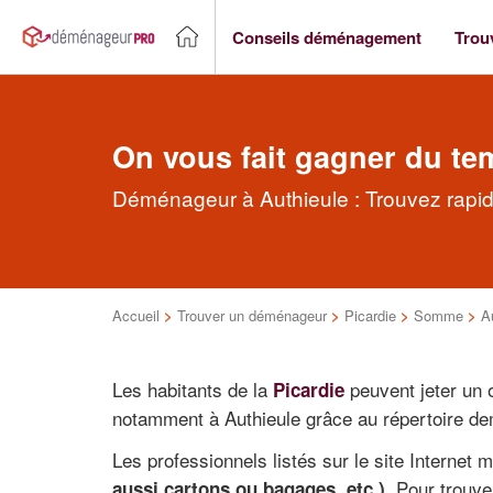
Conseils déménagement
Trou
On vous fait gagner du te
Déménageur à Authieule : Trouvez rapi
Accueil
>
Trouver un déménageur
>
Picardie
>
Somme
>
A
Les habitants de la
peuvent jeter un
Picardie
notamment à Authieule grâce au répertoire de
Les professionnels listés sur le site Internet
. Pour trouve
aussi cartons ou bagages, etc.)