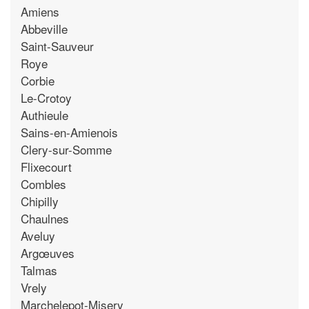
Amiens
Abbeville
Saint-Sauveur
Roye
Corbie
Le-Crotoy
Authieule
Sains-en-Amienois
Clery-sur-Somme
Flixecourt
Combles
Chipilly
Chaulnes
Aveluy
Argœuves
Talmas
Vrely
Marchelepot-Misery