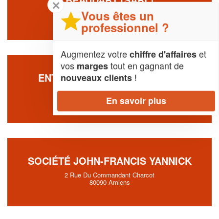
✕
Vous êtes un
29 Rue De Poulainville
80080 Amiens
professionnel ?
Augmentez votre
et
chiffre d'affaires
vos
tout en gagnant de
marges
ENTREPRISE BOX PARK (SAS)
!
nouveaux clients
Route D'hesdin
En savoir plus
80100 Abbeville
SOCIÉTÉ JOHN-FRANCIS YANNICK
2 Rue Du Commandant Charcot
80090 Amiens