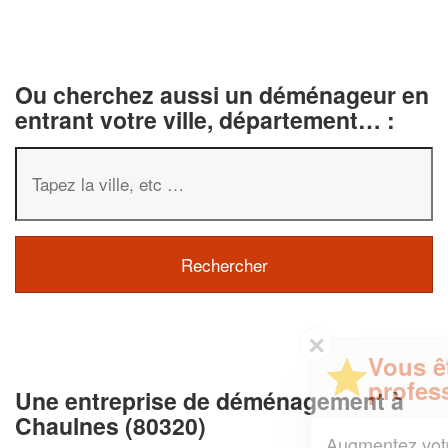
Ou cherchez aussi un déménageur en
entrant votre ville, département… :
✕
Vous êtes un
professionnel ?
Une entreprise de déménagement à
Chaulnes (80320)
Augmentez votre
et
chiffre d'affaires