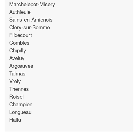
Marchelepot-Misery
Authieule
Sains-en-Amienois
Clery-sur-Somme
Flixecourt
Combles
Chipilly
Aveluy
Argœuves
Talmas
Vrely
Thennes
Roisel
Champien
Longueau
Hallu