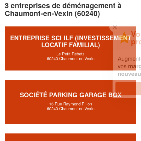
3 entreprises de déménagement à
Chaumont-en-Vexin (60240)
✕
Vous êtes un
ENTREPRISE SCI ILF (INVESTISSEMENT
professionnel ?
LOCATIF FAMILIAL)
Le Petit Rebetz
Augmentez votre
et
chiffre d'affaires
60240 Chaumont-en-Vexin
vos
tout en gagnant de
marges
!
nouveaux clients
En savoir plus
SOCIÉTÉ PARKING GARAGE BOX
16 Rue Raymond Pillon
60240 Chaumont-en-Vexin