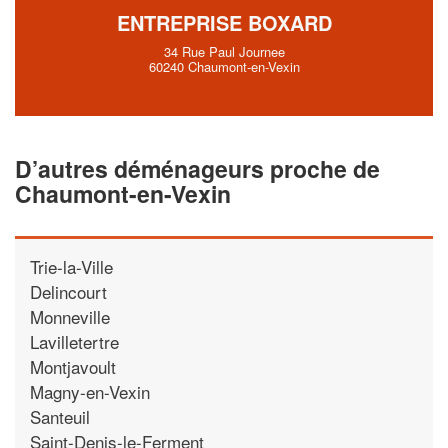
ENTREPRISE BOXARD
34 Rue Paul Journee
60240 Chaumont-en-Vexin
D’autres déménageurs proche de
Chaumont-en-Vexin
Trie-la-Ville
Delincourt
Monneville
Lavilletertre
Montjavoult
Magny-en-Vexin
Santeuil
Saint-Denis-le-Ferment