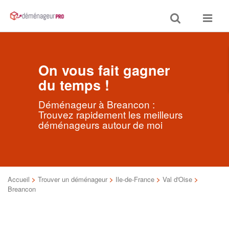
Toggle
Toggle
search
navigat
On vous fait gagner
du temps !
Déménageur à Breancon :
Trouvez rapidement les meilleurs
déménageurs autour de moi
Accueil
>
Trouver un déménageur
>
Ile-de-France
>
Val d'Oise
>
Breancon