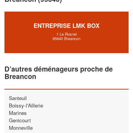
vos
tout en gagnant de
marges
!
nouveaux clients
ENTREPRISE LMK BOX
En savoir plus
1 Le Rosnel
95640 Breancon
D’autres déménageurs proche de
Breancon
Santeuil
Boissy-l'Aillerie
Marines
Genicourt
Monneville