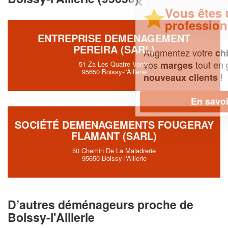
✕
Vous êtes un
professionnel ?
ENTREPRISE DEMENAGEMENT
PEREIRA (SARL)
Augmentez votre
et
chiffre d'affaires
vos
tout en gagnant de
marges
51 Za Les Quatre Vents
95650 Boissy-l'Aillerie
!
nouveaux clients
En savoir plus
SOCIÉTÉ DEMENAGEMENTS FOUGERAY
FLAMANT (SARL)
50 Chemin De La Maladrerie
95650 Boissy-l'Aillerie
D’autres déménageurs proche de
Boissy-l'Aillerie