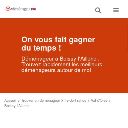
Toggle
Toggle
search
navigat
On vous fait gagner
du temps !
Déménageur à Boissy-l'Aillerie :
Trouvez rapidement les meilleurs
déménageurs autour de moi
Accueil
>
Trouver un déménageur
>
Ile-de-France
>
Val d'Oise
>
Boissy-l'Aillerie