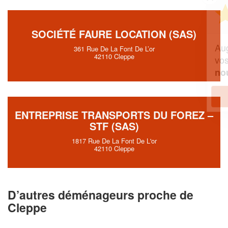
Vous êtes un
professionnel ?
SOCIÉTÉ FAURE LOCATION (SAS)
Augmentez votre
et
chiffre d'affaires
361 Rue De La Font De L’or
42110 Cleppe
vos
tout en gagnant de
marges
!
nouveaux clients
En savoir plus
ENTREPRISE TRANSPORTS DU FOREZ –
STF (SAS)
1817 Rue De La Font De L'or
42110 Cleppe
D’autres déménageurs proche de
Cleppe