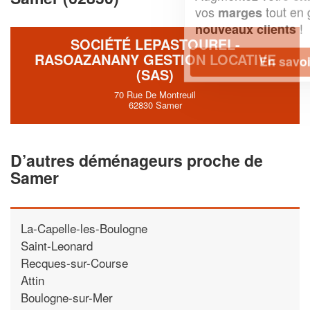
vos
tout en gagnant de
marges
!
nouveaux clients
SOCIÉTÉ LEPASTOUREL-
RASOAZANANY GESTION LOCATIVE
En savoir plus
(SAS)
70 Rue De Montreuil
62830 Samer
D’autres déménageurs proche de
Samer
La-Capelle-les-Boulogne
Saint-Leonard
Recques-sur-Course
Attin
Boulogne-sur-Mer