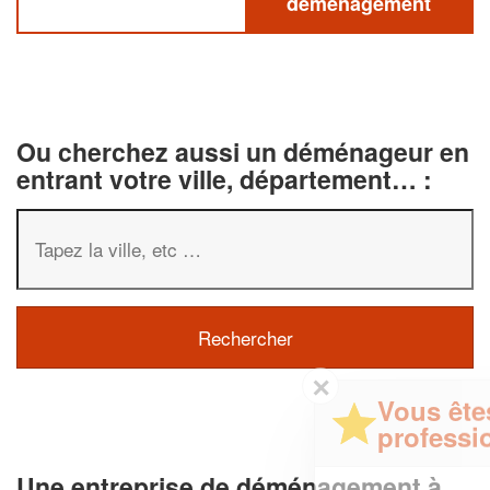
déménagement
Ou cherchez aussi un déménageur en
entrant votre ville, département… :
✕
Vous êtes un
professionnel ?
Une entreprise de déménagement à