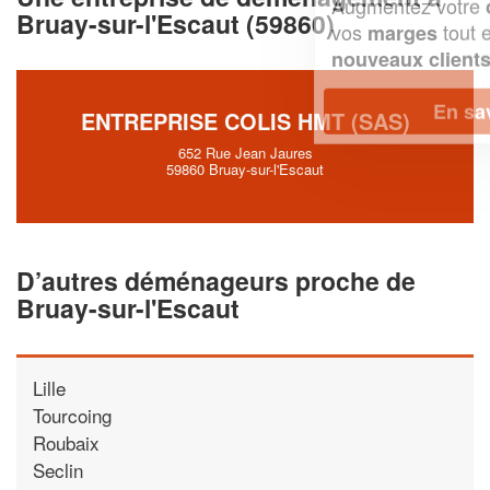
Augmentez votre
et
chiffre d'affaires
Bruay-sur-l'Escaut (59860)
vos
tout en gagnant de
marges
!
nouveaux clients
En savoir plus
ENTREPRISE COLIS HMT (SAS)
652 Rue Jean Jaures
59860 Bruay-sur-l'Escaut
D’autres déménageurs proche de
Bruay-sur-l'Escaut
Lille
Tourcoing
Roubaix
Seclin