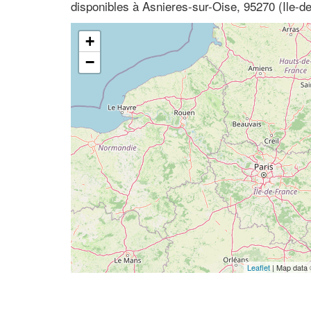
disponibles à Asnieres-sur-Oise, 95270 (Ile-de
+
−
Leaflet
| Map data