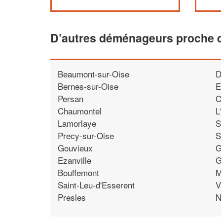
D’autres déménageurs proche d
Beaumont-sur-Oise
D
Bernes-sur-Oise
E
Persan
C
Chaumontel
L
Lamorlaye
S
Precy-sur-Oise
S
Gouvieux
G
Ezanville
G
Bouffemont
M
Saint-Leu-d'Esserent
V
Presles
N