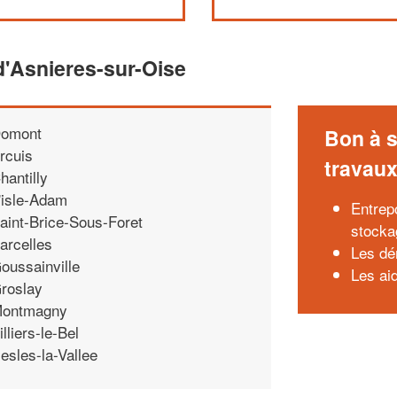
'Asnieres-sur-Oise
omont
Bon à s
rcuis
travau
hantilly
'isle-Adam
Entrep
aint-Brice-Sous-Foret
stocka
arcelles
Les dé
oussainville
Les ai
roslay
ontmagny
illiers-le-Bel
esles-la-Vallee