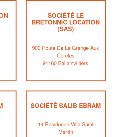
DON
SOCIÉTÉ LE
BRETONNIC LOCATION
(SAS)
900 Route De La Grange Aux
Cercles
91160 Ballainvilliers
✕
Vous êtes un
professionnel ?
M
SOCIÉTÉ SALIB EBRAM
Augmentez votre
et
chiffre d'affaires
vos
tout en gagnant de
marges
!
nouveaux clients
14 Residence Villa Saint
Martin
En savoir plus