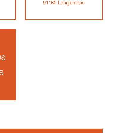
91160 Longjumeau
US
S