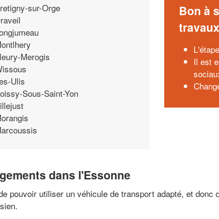
retigny-sur-Orge
Bon à s
raveil
travau
ongjumeau
ontlhery
L'étap
leury-Merogis
Il est 
issous
sociau
es-Ulis
Change
oissy-Sous-Saint-Yon
illejust
orangis
arcoussis
agements dans l'Essonne
de pouvoir utiliser un véhicule de transport adapté, et donc 
sien.