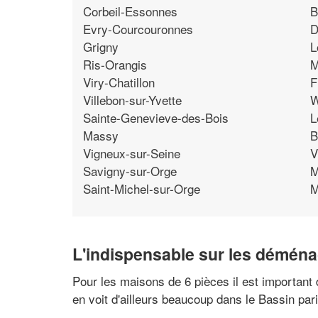
Corbeil-Essonnes
B
Evry-Courcouronnes
D
Grigny
L
Ris-Orangis
M
Viry-Chatillon
F
Villebon-sur-Yvette
W
Sainte-Genevieve-des-Bois
L
Massy
B
Vigneux-sur-Seine
V
Savigny-sur-Orge
M
Saint-Michel-sur-Orge
M
L'indispensable sur les démén
Pour les maisons de 6 pièces il est important 
en voit d'ailleurs beaucoup dans le Bassin pari