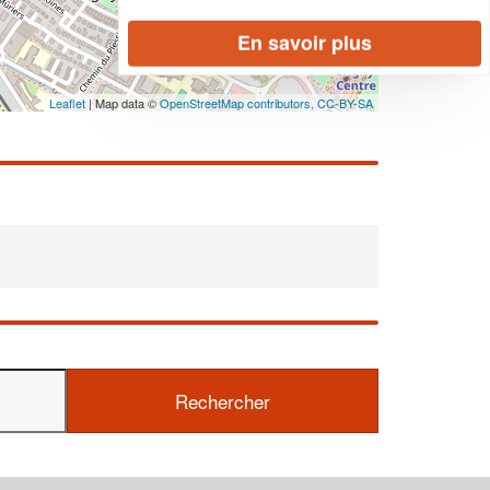
En savoir plus
Leaflet
| Map data ©
OpenStreetMap contributors,
CC-BY-SA