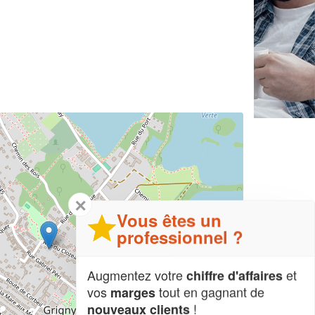
✕
Vous êtes un
professionnel ?
Augmentez votre
et
chiffre d'affaires
vos
tout en gagnant de
marges
!
nouveaux clients