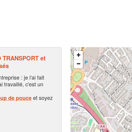
+
 TRANSPORT et
−
sés
eprise : je l'ai fait
i travaillé, c'est un
et soyez
oup de pouce