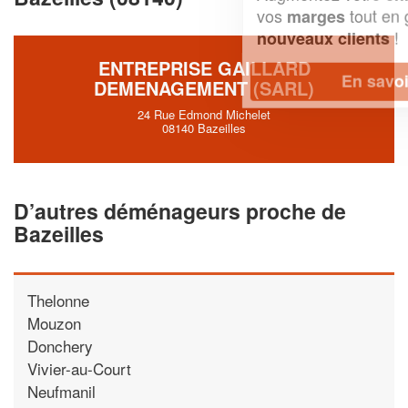
vos
tout en gagnant de
marges
!
nouveaux clients
ENTREPRISE GAILLARD
En savoir plus
DEMENAGEMENT (SARL)
24 Rue Edmond Michelet
08140 Bazeilles
D’autres déménageurs proche de
Bazeilles
Thelonne
Mouzon
Donchery
Vivier-au-Court
Neufmanil