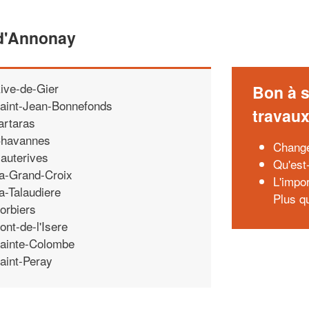
d'Annonay
ive-de-Gier
Bon à s
aint-Jean-Bonnefonds
travau
artaras
havannes
Change
auterives
Qu'est
a-Grand-Croix
L'impo
a-Talaudiere
Plus q
orbiers
ont-de-l'Isere
ainte-Colombe
aint-Peray