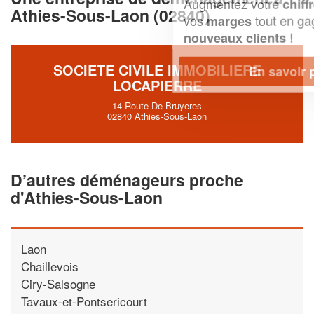
Augmentez votre
et
chiffre d'affaires
Athies-Sous-Laon (02840)
vos
tout en gagnant de
marges
!
nouveaux clients
SOCIETE CIVILE IMMOBILIERE
En savoir plus
LOCAPIERRE
14 Route De Bruyeres
02840 Athies-Sous-Laon
D’autres déménageurs proche
d'Athies-Sous-Laon
Laon
Chaillevois
Ciry-Salsogne
Tavaux-et-Pontsericourt