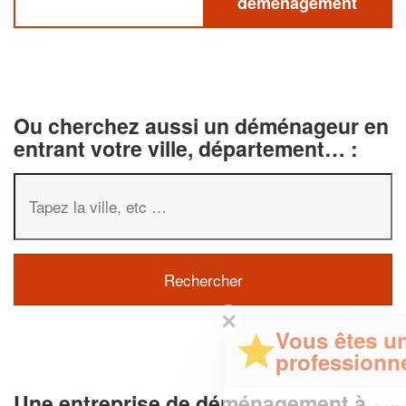
déménagement
Ou cherchez aussi un déménageur en
entrant votre ville, département… :
✕
Vous êtes un
professionnel ?
Une entreprise de déménagement à