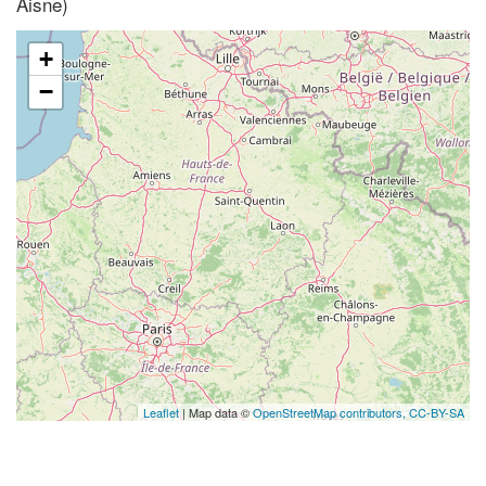
Aisne)
+
−
Leaflet
| Map data ©
OpenStreetMap contributors,
CC-BY-SA