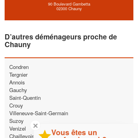
90 Boulevard Gambetta
02300 Chauny
D’autres déménageurs proche de
Chauny
Condren
Tergnier
Annois
Gauchy
Saint-Quentin
Crouy
Villeneuve-Saint-Germain
Suzoy
✕
Venizel
Vous êtes un
Chaillevois