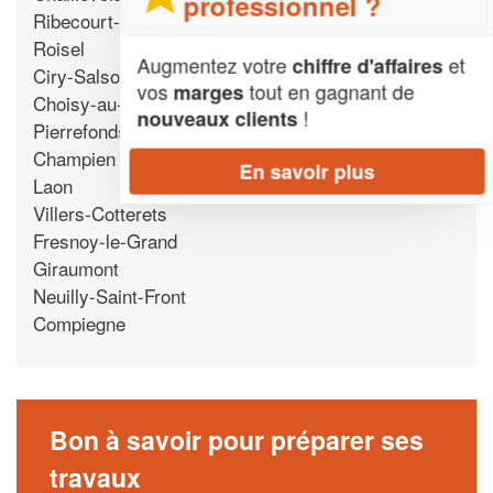
professionnel ?
Ribecourt-Dreslincourt
Roisel
Augmentez votre
et
chiffre d'affaires
Ciry-Salsogne
vos
tout en gagnant de
marges
Choisy-au-Bac
!
nouveaux clients
Pierrefonds
Champien
En savoir plus
Laon
Villers-Cotterets
Fresnoy-le-Grand
Giraumont
Neuilly-Saint-Front
Compiegne
Bon à savoir pour préparer ses
travaux