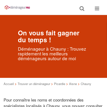
Toggle
Toggle
search
navigat
On vous fait gagner
du temps !
Déménageur à Chauny : Trouvez
rapidement les meilleurs
déménageurs autour de moi
Accueil
>
Trouver un déménageur
>
Picardie
>
Aisne
>
Chauny
Pour connaître les noms et coordonnées des
spécialistes localisés à Chauny, vous pouvez consulter