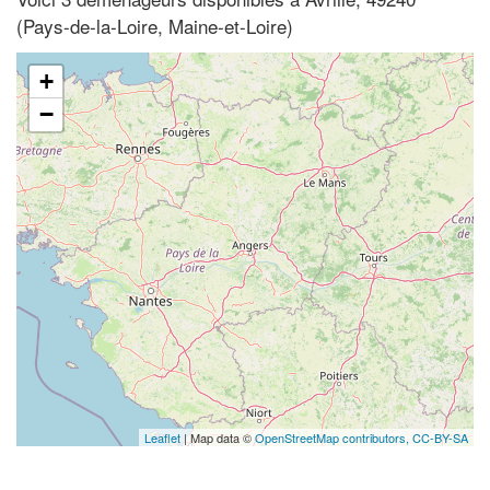
(Pays-de-la-Loire, Maine-et-Loire)
+
−
Leaflet
| Map data ©
OpenStreetMap contributors,
CC-BY-SA