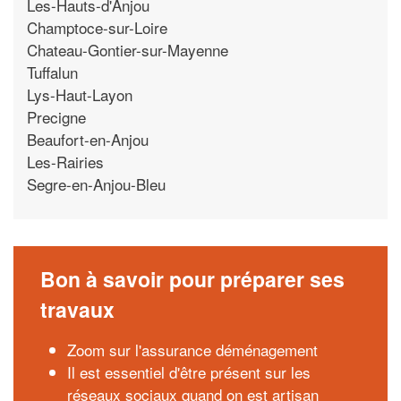
Les-Hauts-d'Anjou
Champtoce-sur-Loire
Chateau-Gontier-sur-Mayenne
Tuffalun
Lys-Haut-Layon
Precigne
Beaufort-en-Anjou
Les-Rairies
Segre-en-Anjou-Bleu
Bon à savoir pour préparer ses
travaux
Zoom sur l'assurance déménagement
Il est essentiel d'être présent sur les
réseaux sociaux quand on est artisan