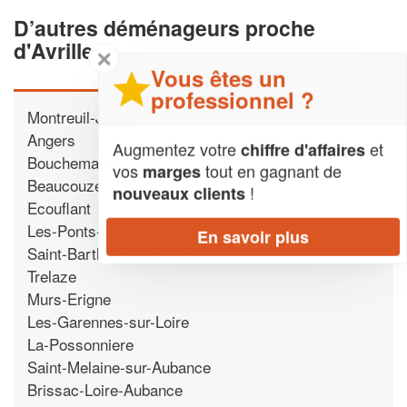
D’autres déménageurs proche
d'Avrille
✕
Vous êtes un
professionnel ?
Montreuil-Juigne
Angers
Augmentez votre
et
chiffre d'affaires
Bouchemaine
vos
tout en gagnant de
marges
Beaucouze
!
nouveaux clients
Ecouflant
Les-Ponts-de-Ce
En savoir plus
Saint-Barthelemy-d'Anjou
Trelaze
Murs-Erigne
Les-Garennes-sur-Loire
La-Possonniere
Saint-Melaine-sur-Aubance
Brissac-Loire-Aubance