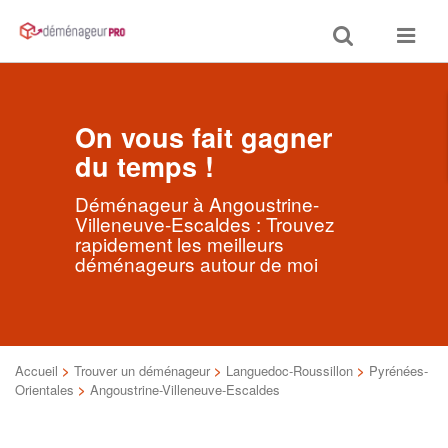
Toggle
Toggle
search
navigat
On vous fait gagner
du temps !
Déménageur à Angoustrine-
Villeneuve-Escaldes : Trouvez
rapidement les meilleurs
déménageurs autour de moi
Accueil
>
Trouver un déménageur
>
Languedoc-Roussillon
>
Pyrénées-
Orientales
>
Angoustrine-Villeneuve-Escaldes