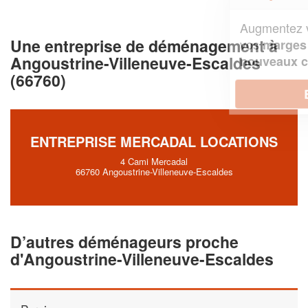
Augmentez votre
et
chiffre d'affaires
Une entreprise de déménagement à
vos
tout en gagnant de
marges
Angoustrine-Villeneuve-Escaldes
!
nouveaux clients
(66760)
En savoir plus
ENTREPRISE MERCADAL LOCATIONS
4 Cami Mercadal
66760 Angoustrine-Villeneuve-Escaldes
D’autres déménageurs proche
d'Angoustrine-Villeneuve-Escaldes