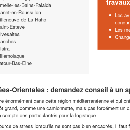
travau
melie-les-Bains-Palalda
anet-en-Roussillon
Les av
illeneuve-de-La-Raho
concurr
aint-Esteve
Les me
ivesaltes
Change
anohes
laira
illemolaque
atour-Bas-Elne
s-Orientales : demandez conseil à un sp
e énormément dans cette région méditerranéenne et qui ont d
utôt grand, comme une camionnette, mais pas forcément un c
compte des particularités pour la logistique.
ce de stress lorsqu'ils ne sont pas bien encadrés, il faut f