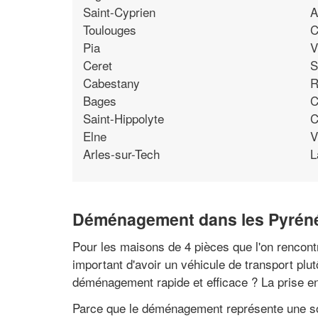
Saint-Cyprien
A
Toulouges
C
Pia
V
Ceret
S
Cabestany
R
Bages
C
Saint-Hippolyte
C
Elne
V
Arles-sur-Tech
L
Déménagement dans les Pyrénée
Pour les maisons de 4 pièces que l'on rencontr
important d'avoir un véhicule de transport pl
déménagement rapide et efficace ? La prise en 
Parce que le déménagement représente une sour