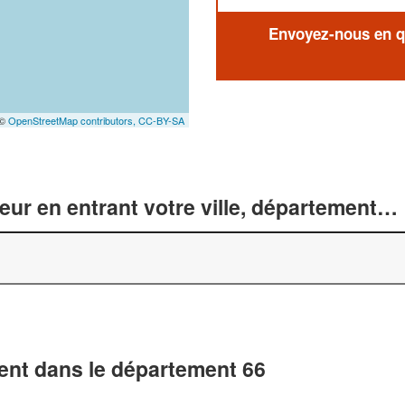
Envoyez-nous en qu
 ©
OpenStreetMap contributors,
CC-BY-SA
r en entrant votre ville, département… 
nt dans le département 66