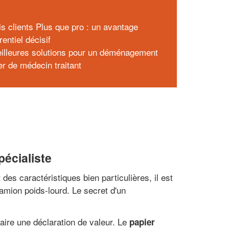
x
is clients Plus que pro : un avantage
entiel décisif
illeures solutions pour un déménagement
r de médecin traitant
écialiste
es caractéristiques bien particulières, il est
amion poids-lourd. Le secret d'un
aire une déclaration de valeur. Le
papier