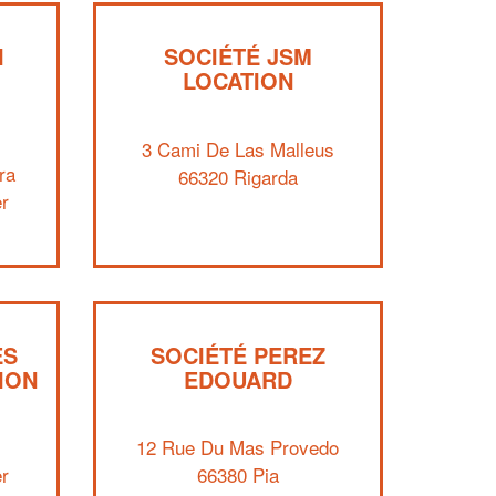
I
SOCIÉTÉ JSM
LOCATION
3 Cami De Las Malleus
ra
66320 Rigarda
r
✕
Vous êtes un
professionnel ?
ES
SOCIÉTÉ PEREZ
Augmentez votre
et
chiffre d'affaires
ION
EDOUARD
vos
tout en gagnant de
marges
!
nouveaux clients
12 Rue Du Mas Provedo
En savoir plus
r
66380 Pia