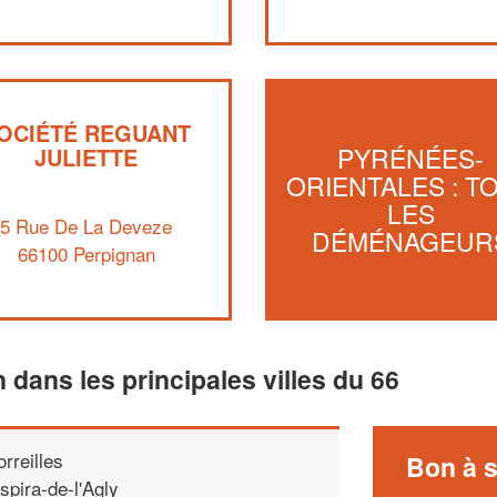
OCIÉTÉ REGUANT
PYRÉNÉES-
JULIETTE
ORIENTALES : T
LES
5 Rue De La Deveze
DÉMÉNAGEUR
66100 Perpignan
n dans les principales villes du 66
orreilles
Bon à s
spira-de-l'Agly