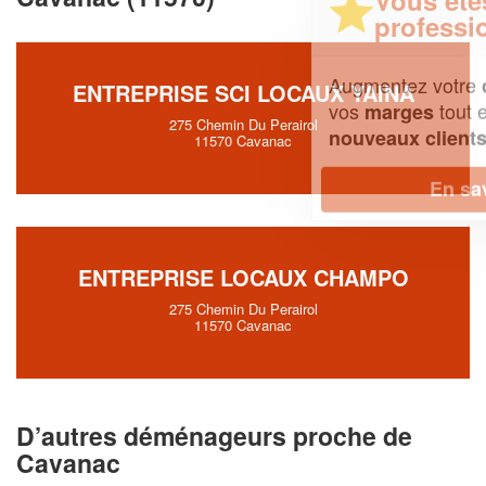
professionnel ?
Augmentez votre
et
chiffre d'affaires
ENTREPRISE SCI LOCAUX YAINA
vos
tout en gagnant de
marges
275 Chemin Du Perairol
!
nouveaux clients
11570 Cavanac
En savoir plus
ENTREPRISE LOCAUX CHAMPO
275 Chemin Du Perairol
11570 Cavanac
D’autres déménageurs proche de
Cavanac