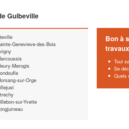
e Guibeville
tteville
Bon à s
ainte-Genevieve-des-Bois
travau
rigny
arcoussis
Tout s
leury-Merogis
Se déc
ondoufle
Quels 
orsang-sur-Orge
illejust
trechy
illebon-sur-Yvette
ongjumeau