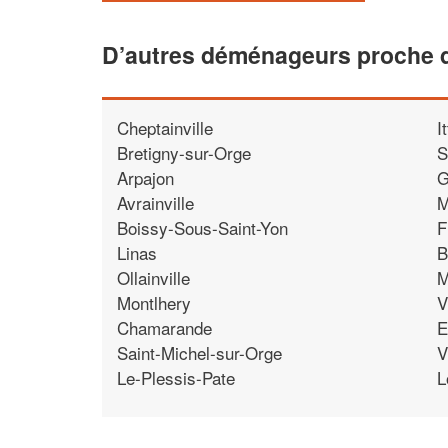
D’autres déménageurs proche d
Cheptainville
I
Bretigny-sur-Orge
S
Arpajon
G
Avrainville
M
Boissy-Sous-Saint-Yon
F
Linas
B
Ollainville
M
Montlhery
V
Chamarande
E
Saint-Michel-sur-Orge
V
Le-Plessis-Pate
L