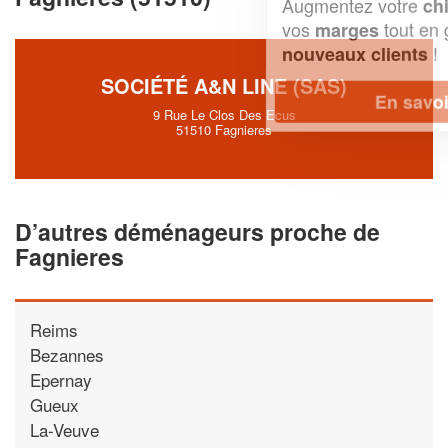
Augmentez votre
et
chiffre d'affaires
vos
tout en gagnant de
marges
!
nouveaux clients
SOCIÉTÉ A&N LINE (SAS)
En savoir plus
9 Rue Le Clos Des Ecus
51510 Fagnieres
D’autres déménageurs proche de
Fagnieres
Reims
Bezannes
Epernay
Gueux
La-Veuve