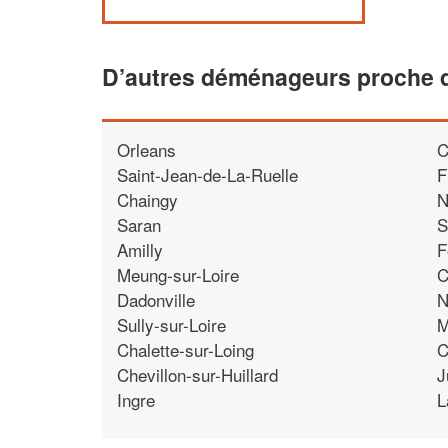
D’autres déménageurs proche 
Orleans
C
Saint-Jean-de-La-Ruelle
F
Chaingy
N
Saran
S
Amilly
F
Meung-sur-Loire
C
Dadonville
N
Sully-sur-Loire
M
Chalette-sur-Loing
C
Chevillon-sur-Huillard
J
Ingre
L