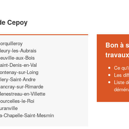
de Cepoy
orquilleroy
Bon à s
leury-les-Aubrais
travau
euville-aux-Bois
aint-Denis-en-Val
Ce qu'
ontenay-sur-Loing
Les dif
lery-Saint-Andre
Liste 
ancray-sur-Rimarde
démén
enestreau-en-Villette
ourcelles-le-Roi
uranville
a-Chapelle-Saint-Mesmin