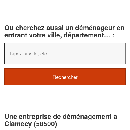
Ou cherchez aussi un déménageur en
entrant votre ville, département… :
✕
Vous êtes un
professionnel ?
Augmentez votre
chiffre d'affaire
Une entreprise de déménagement à
vos
tout en gagnant de
marges
Clamecy (58500)
!
nouveaux clients