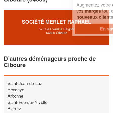
Augmentez votre
et
chiffre d'affaires
vos
tout en gagnant de
marges
!
nouveaux clients
SOCIÉTÉ MERLET RAPHAEL
En savoir plus
57 Rue Evariste Baignol
64500 Ciboure
D’autres déménageurs proche de
Ciboure
Saint-Jean-de-Luz
Hendaye
Arbonne
Saint-Pee-sur-Nivelle
Biarritz