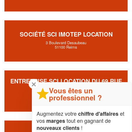
SOCIÉTÉ SCI IMOTEP LOCATION
3 Boulevard Desaubeau
51100 Reims
ENTREPRISE SCI LOCATION DU 69 RUE
✕
DE CERNAY
Vous êtes un
professionnel ?
69 Rue De Cernay
51100 Reims
Augmentez votre
et
chiffre d'affaires
vos
tout en gagnant de
marges
!
nouveaux clients