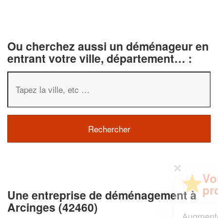
Ou cherchez aussi un déménageur en
entrant votre ville, département… :
✕
Vous êtes un
professionnel ?
Une entreprise de déménagement à
Arcinges (42460)
Augmentez votre
et
chiffre d'affaires