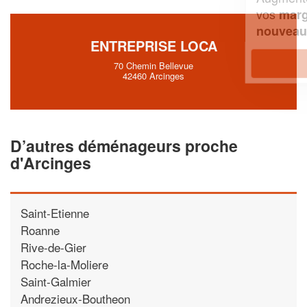
vos
tout en gagnant de
marges
!
nouveaux clients
ENTREPRISE LOCA
En savoir plus
70 Chemin Bellevue
42460 Arcinges
D’autres déménageurs proche
d'Arcinges
Saint-Etienne
Roanne
Rive-de-Gier
Roche-la-Moliere
Saint-Galmier
Andrezieux-Boutheon