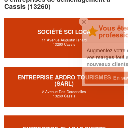
Cassis (13260)
✕
Vous êtes un
SOCIÉTÉ SCI LOCA
professionnel ?
11 Avenue Augustin Isnard
13260 Cassis
Augmentez votre
et
chiffre d'affaires
vos
tout en gagnant de
marges
!
nouveaux clients
ENTREPRISE ARDRO TOURISMES
En savoir plus
(SARL)
2 Avenue Des Dardanelles
13260 Cassis