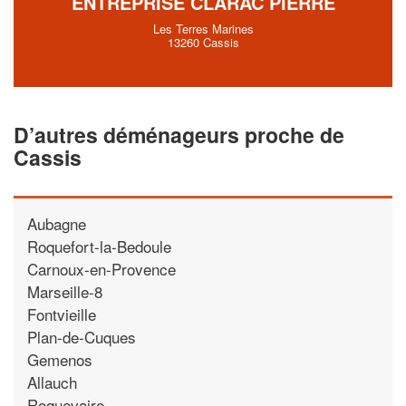
ENTREPRISE CLARAC PIERRE
Les Terres Marines
13260 Cassis
D’autres déménageurs proche de
Cassis
Aubagne
Roquefort-la-Bedoule
Carnoux-en-Provence
Marseille-8
Fontvieille
Plan-de-Cuques
Gemenos
Allauch
Roquevaire