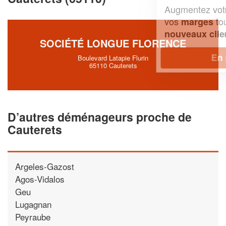
Augmentez votre
et
chiffre d'affaires
vos
tout en gagnant de
marges
!
nouveaux clients
SOCIÉTÉ LONGUE FLORENCE
En savoir plus
Boulevard Latapie Flurin
65110 Cauterets
D’autres déménageurs proche de
Cauterets
Argeles-Gazost
Agos-Vidalos
Geu
Lugagnan
Peyraube