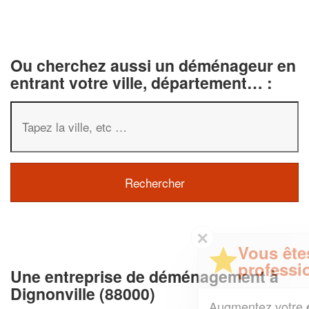
Ou cherchez aussi un déménageur en
entrant votre ville, département… :
✕
Vous êtes un
professionnel ?
Une entreprise de déménagement à
Dignonville (88000)
Augmentez votre
et
chiffre d'affaires