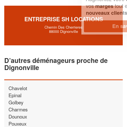
vos
tout en gagnant de
marges
!
nouveaux clients
ENTREPRISE SH LOCATIONS
En savoir plus
Chemin Des Cherrieres
88000 Dignonville
D’autres déménageurs proche de
Dignonville
Chavelot
Epinal
Golbey
Charmes
Dounoux
Pouxeux