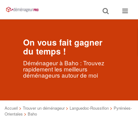
Toggle
Toggle
search
navigat
On vous fait gagner
du temps !
Déménageur à Baho : Trouvez
rapidement les meilleurs
déménageurs autour de moi
Accueil
>
Trouver un déménageur
>
Languedoc-Roussillon
>
Pyrénées-
Orientales
>
Baho