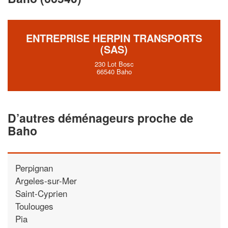
vos
tout en gagnant d
marges
!
nouveaux clients
ENTREPRISE HERPIN TRANSPORTS
En savoir plus
(SAS)
230 Lot Bosc
66540 Baho
D’autres déménageurs proche de
Baho
Perpignan
Argeles-sur-Mer
Saint-Cyprien
Toulouges
Pia