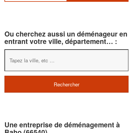
Ou cherchez aussi un déménageur en
entrant votre ville, département… :
✕
Vous êtes un
professionnel ?
Une entreprise de déménagement à
Augmentez votre
chiffre d'affa
Baho (66540)