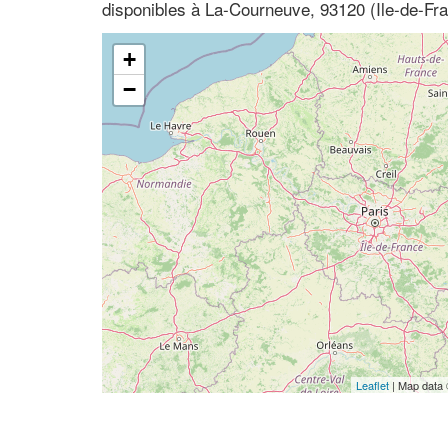
disponibles à La-Courneuve, 93120 (Ile-de-Fr
+
−
Leaflet
| Map data