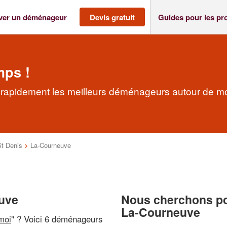
ver un déménageur
Devis gratuit
Guides pour les pr
mps !
apidement les meilleurs déménageurs autour de m
St Denis
>
La-Courneuve
uve
Nous cherchons pou
La-Courneuve
moi
" ? Voici 6 déménageurs