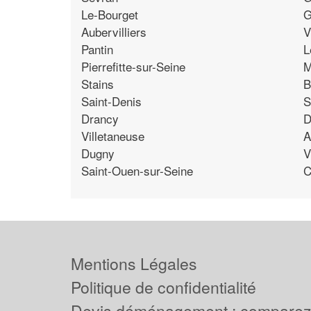
Le-Bourget
G
Aubervilliers
V
Pantin
L
Pierrefitte-sur-Seine
M
Stains
B
Saint-Denis
S
Drancy
D
Villetaneuse
A
Dugny
V
Saint-Ouen-sur-Seine
C
Mentions Légales
Politique de confidentialité
Devis déménagement : comparez