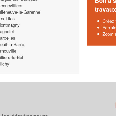
Bon à s
ennevilliers
travau
illeneuve-la-Garenne
es-Lilas
Créez v
ontmagny
Parrai
agnolet
Zoom s
arcelles
euil-la-Barre
rnouville
illiers-le-Bel
lichy
 les déménageurs