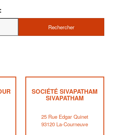
:
✕
Vous ê
profes
OUR
SOCIÉTÉ SIVAPATHAM
SIVAPATHAM
Augmentez vot
vos
to
marges
nouveaux clie
25 Rue Edgar Quinet
93120 La-Courneuve
En 