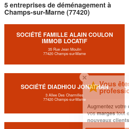
5 entreprises de déménagement à
Champs-sur-Marne (77420)
SOCIÉTÉ FAMILLE ALAIN COULON
IMMOB LOCATIF
35 Rue Jean Moulin
77420 Champs-sur-Marne
✕
Vous êtes un
SOCIÉTÉ DIADHIOU JONATHAN
professionnel ?
3 Allee Des Charmilles
77420 Champs-sur-Marne
Augmentez votre
et
chiffre d'affaires
vos
tout en gagnant de
marges
!
nouveaux clients