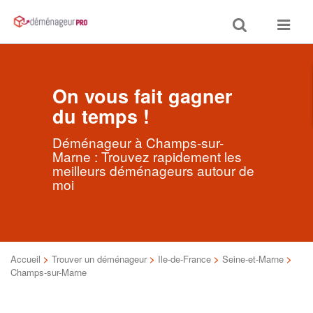
Toggle
Toggle
search
navigat
On vous fait gagner
du temps !
Déménageur à Champs-sur-
Marne : Trouvez rapidement les
meilleurs déménageurs autour de
moi
Accueil
>
Trouver un déménageur
>
Ile-de-France
>
Seine-et-Marne
>
Champs-sur-Marne