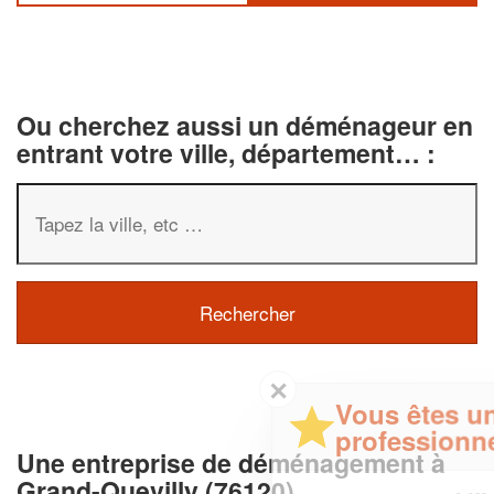
Ou cherchez aussi un déménageur en
entrant votre ville, département… :
✕
Vous êtes un
professionnel ?
Une entreprise de déménagement à
Grand-Quevilly (76120)