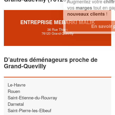
Augmentez votre
et
chiffre d'affaires
vos
tout en gagnant de
marges
!
nouveaux clients
ENTREPRISE MEBARKI MALIK
En savoir plus
36 Rue Thiers
76120 Grand-Quevilly
D’autres déménageurs proche de
Grand-Quevilly
Le-Havre
Rouen
Saint-Etienne-du-Rouvray
Darnetal
Saint-Pierre-les-Elbeuf