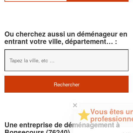
Ou cherchez aussi un déménageur en
entrant votre ville, département… :
✕
Vous êtes un
professionnel ?
Une entreprise de déménagement à
Bonsecours (76240)