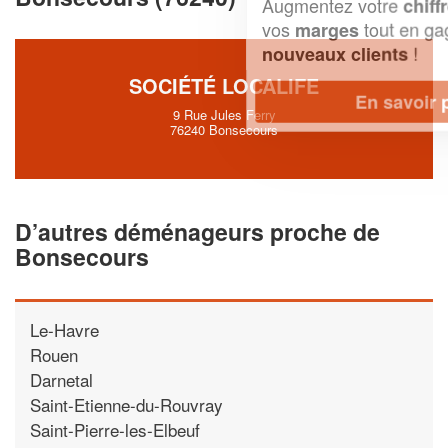
Augmentez votre
et
chiffre d'affaires
vos
tout en gagnant de
marges
!
nouveaux clients
SOCIÉTÉ LOCALIFE
En savoir plus
9 Rue Jules Ferry
76240 Bonsecours
D’autres déménageurs proche de
Bonsecours
Le-Havre
Rouen
Darnetal
Saint-Etienne-du-Rouvray
Saint-Pierre-les-Elbeuf