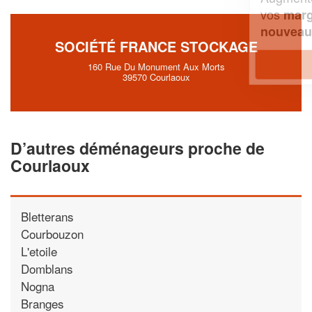
vos
tout en gagnant de
marges
!
nouveaux clients
SOCIÉTÉ FRANCE STOCKAGE
En savoir plus
160 Rue Du Monument Aux Morts
39570 Courlaoux
D’autres déménageurs proche de
Courlaoux
Bletterans
Courbouzon
L'etoile
Domblans
Nogna
Branges