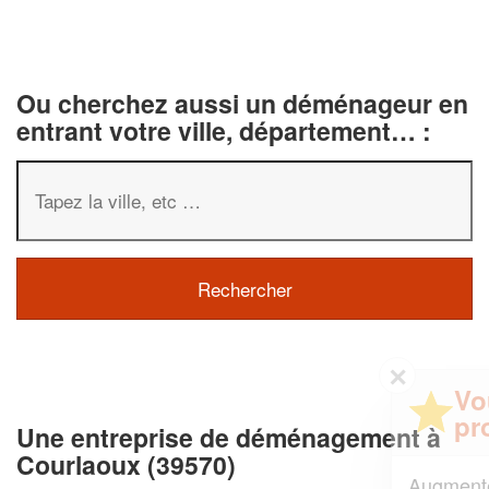
Ou cherchez aussi un déménageur en
entrant votre ville, département… :
✕
Vous êtes un
professionnel ?
Une entreprise de déménagement à
Courlaoux (39570)
Augmentez votre
et
chiffre d'affaires