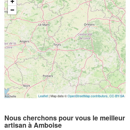
+
−
Leaflet
| Map data ©
OpenStreetMap contributors,
CC-BY-SA
Nous cherchons pour vous le meilleur
artisan à Amboise