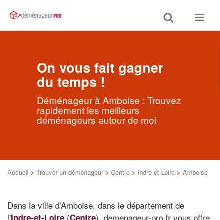
Toggle
Toggle
search
navigat
On vous fait gagner
du temps !
Déménageur à Amboise : Trouvez
rapidement les meilleurs
déménageurs autour de moi
Accueil
>
Trouver un déménageur
>
Centre
>
Indre-et-Loire
>
Amboise
Dans la ville d'Amboise, dans le département de
l'
(
), demenageur-pro.fr vous offre
Indre-et-Loire
Centre