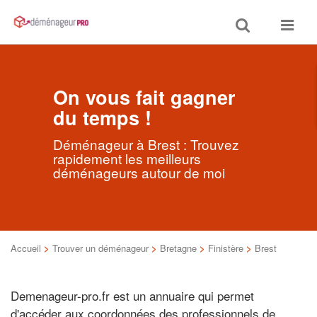
Toggle
Toggle
search
navigat
On vous fait gagner
du temps !
Déménageur à Brest : Trouvez
rapidement les meilleurs
déménageurs autour de moi
Accueil
>
Trouver un déménageur
>
Bretagne
>
Finistère
>
Brest
Demenageur-pro.fr est un annuaire qui permet
d'accéder aux coordonnées des professionnels de