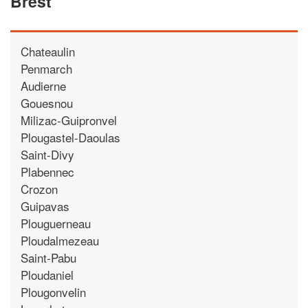
Brest
Chateaulin
Penmarch
Audierne
Gouesnou
Milizac-Guipronvel
Plougastel-Daoulas
Saint-Divy
Plabennec
Crozon
Guipavas
Plouguerneau
Ploudalmezeau
Saint-Pabu
Ploudaniel
Plougonvelin