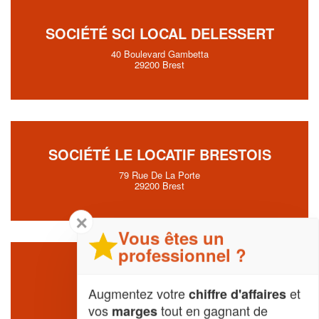
SOCIÉTÉ SCI LOCAL DELESSERT
40 Boulevard Gambetta
29200 Brest
SOCIÉTÉ LE LOCATIF BRESTOIS
79 Rue De La Porte
29200 Brest
✕
Vous êtes un
professionnel ?
ENTREPRISE LOCAJ
Augmentez votre
et
chiffre d'affaires
4 Place De La Liberte
29200 Brest
vos
tout en gagnant de
marges