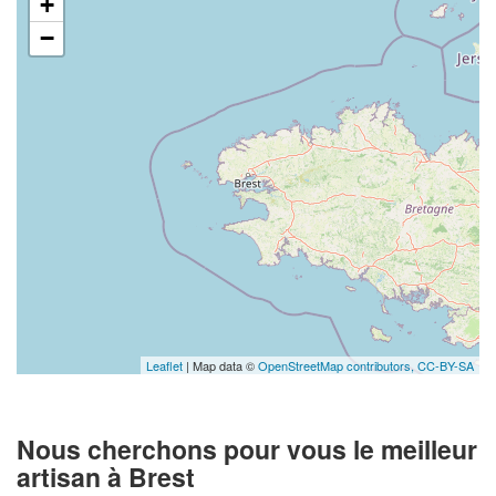
+
−
Leaflet
| Map data ©
OpenStreetMap contributors,
CC-BY-SA
Nous cherchons pour vous le meilleur
artisan à Brest