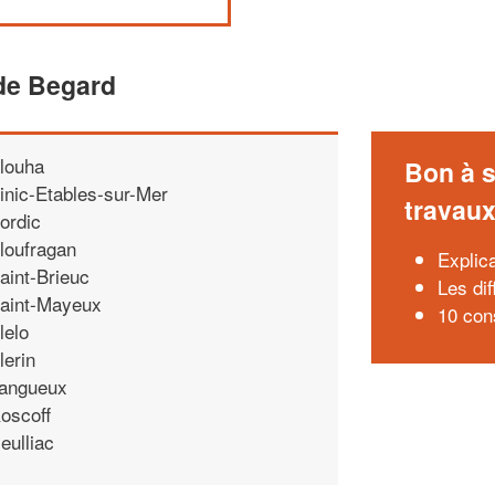
de Begard
louha
Bon à s
inic-Etables-sur-Mer
travau
ordic
loufragan
Explic
aint-Brieuc
Les dif
aint-Mayeux
10 con
lelo
lerin
angueux
oscoff
eulliac