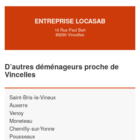
vos
tout en gagnant 
marges
!
nouveaux clients
ENTREPRISE LOCASAB
En savoir plus
10 Rue Paul Bert
89290 Vincelles
D’autres déménageurs proche de
Vincelles
Saint-Bris-le-Vineux
Auxerre
Venoy
Moneteau
Chemilly-sur-Yonne
Pousseaux