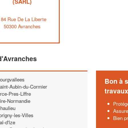
(SARL)
184 Rue De La Liberte
50300 Avranches
d'Avranches
ourgvallees
Bon à s
aint-Aubin-du-Cormier
travau
rce-Pres-Liffre
ire-Normandie
Protég
haulieu
Assure
origny-les-Villes
Bien p
al-d'Ize