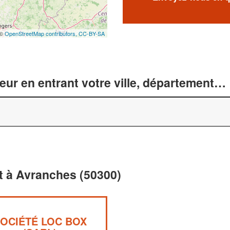
 ©
OpenStreetMap contributors,
CC-BY-SA
r en entrant votre ville, département… 
 à Avranches (50300)
OCIÉTÉ LOC BOX