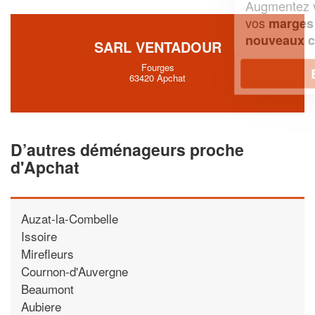
Augmentez votre
et
chiffre d'affaires
vos
tout en gagnant de
marges
!
nouveaux clients
SARL VENTADOUR
Fourges
En savoir plus
63420 Apchat
D’autres déménageurs proche
d'Apchat
Auzat-la-Combelle
Issoire
Mirefleurs
Cournon-d'Auvergne
Beaumont
Aubiere